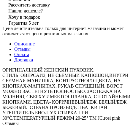
Рассчитать доставку
Нашли дешевле?
Хочу в подарок
Гарантия 5 лет
Цена действительна только для интернет-магазина и может
отличаться от цен в розничных магазинах
Описание
Отзывы
Оплата
Доставка
ОРИГИНАЛЬНЫЙ ЖЕНСКИЙ ПУХОВИК,
СТИЛЬ ОВЕРСАЙЗ, НЕ СЬЕМНЫЙ КАПЮШОН,ВНУТРИ
СЬЕМНАЯ МАНИШКА, КОНТРАСТНОГО ЦВЕТА, НА
КНОПКАХ-МАГНИТАХ. РУКАВ СПУЩЕНЫЙ, ВОРОТ
МОЖНО ЗАСТЕГНУТЬ ПОЛНОСТЬЮ, ЗАСТЕЖКА НА
М0ЛНИЮ, СВЕРХУ ИМЕЕТСЯ ПЛАНКА, С ПОТАЙНЫМИ
КНОПКАМИ. ЦВЕТА- КОРИЧНЕВЫЙ/БЕЖ, БЕЛЫЙ/БЕЖ,
БЕЖЕВЫЙ. СТРАНА ПРОИЗВОДСТВА- КИТАЙ.
УТЕПЛИТЕЛЬ БИО-ПУХ.СТИРКА ПРИ
30°Ċ.ТЕМПЕРАТУРНЫЙ РЕЖИМ 20-25° ТМ JC.rosi pink
Отзывы